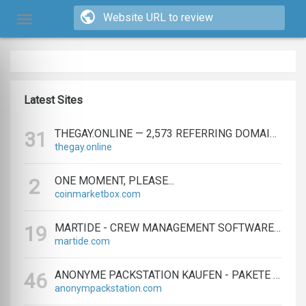
Latest Sites
THEGAY.ONLINE — 2,573 REFERRING DOMAINS | ED.COM
31
thegay.online
ONE MOMENT, PLEASE...
2
coinmarketbox.com
MARTIDE - CREW MANAGEMENT SOFTWARE & MARITIME RECRUITMENT
19
martide.com
ANONYME PACKSTATION KAUFEN - PAKETE ANONYM EMPFANGEN LEICHT GEMACHT
46
anonympackstation.com