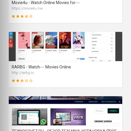
Movie4u - Watch Online Movies for---
https://movie4u.live
66
SCORE
RARBG - Watch--- Movies Online
http://rarbg.cc
58
SCORE