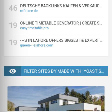
DEUTSCHE BACKLINKS KAUFEN & VERKAUFEN - TEXTLINK MARKTPLATZ
46
refstore.de
ONLINE TIMETABLE GENERATOR | CREATE SCHEDULES IN MINUTES
19
easytimetable.pro
---S IN LAHORE OFFERS BIGGEST & EXPERT LAHORE ---S AGENCY
19
queen---slahore.com
FILTER SITES BY MADE WITH: YOAST SEO - PAGE