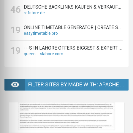
DEUTSCHE BACKLINKS KAUFEN & VERKAUFEN - TEXTLINK MARKTPLATZ
46
refstore.de
ONLINE TIMETABLE GENERATOR | CREATE SCHEDULES IN MINUTES
19
easytimetable.pro
---S IN LAHORE OFFERS BIGGEST & EXPERT LAHORE ---S AGENCY
19
queen---slahore.com
FILTER SITES BY MADE WITH: APACHE - PAGE 2