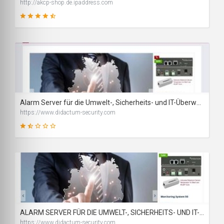
http://akcp-shop.de.ipaddress.com
89
SCORE
Alarm Server für die Umwelt-, Sicherheits- und IT-Überwachung | Didactum® Security GmbH
https://www.didactum-security.com
27
SCORE
ALARM SERVER FÜR DIE UMWELT-, SICHERHEITS- UND IT-ÜBERWACHUNG | DIDACTUM® SECURITY GMBH
https://www.didactum-security.com