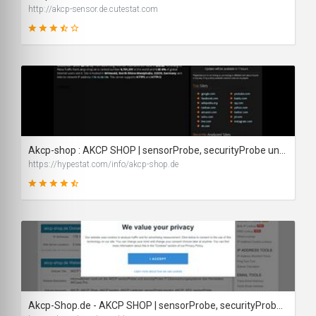
http://akcp-sensor.de.cutestat.com
65
SCORE
Akcp-shop : AKCP SHOP | sensorProbe, securityProbe und AKCP Sensoren online kaufen - traffic statistics - HypeStat
https://hypestat.com/info/akcp-shop.de
87
SCORE
Akcp-Shop.de - AKCP SHOP | sensorProbe, securityProbe und AKCP Sensoren online kaufen