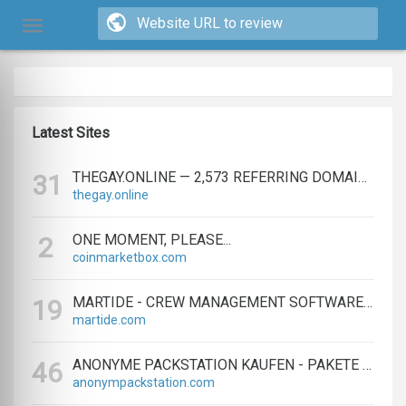
Latest Sites
THEGAY.ONLINE — 2,573 REFERRING DOMAINS | ED.COM
31
thegay.online
ONE MOMENT, PLEASE...
2
coinmarketbox.com
MARTIDE - CREW MANAGEMENT SOFTWARE & MARITIME RECRUITMENT
19
martide.com
ANONYME PACKSTATION KAUFEN - PAKETE ANONYM EMPFANGEN LEICHT GEMACHT
46
anonympackstation.com