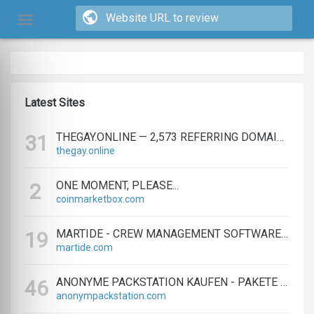
Latest Sites
THEGAY.ONLINE — 2,573 REFERRING DOMAINS | ED.COM
31
thegay.online
ONE MOMENT, PLEASE...
2
coinmarketbox.com
MARTIDE - CREW MANAGEMENT SOFTWARE & MARITIME RECRUITMENT
19
martide.com
ANONYME PACKSTATION KAUFEN - PAKETE ANONYM EMPFANGEN LEICHT GEMACHT
46
anonympackstation.com