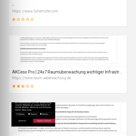
-
https://www.3xhamster.com
8
SCORE
AKCess Pro | 24x7 Raumüberwachung wichtiger Infrastrukturen
https://www.raum-ueberwachung.de
49
SCORE