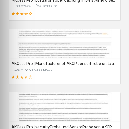
AKCess Pro | Luftstrom Überwachung mittels Airflow Sensor von AKCP
https://www.airflow-sensor.de
48
SCORE
AKCess Pro | Manufacturer of AKCP sensorProbe units and sensors
https://www.akcess-pro.com
51
SCORE
AKCess Pro | securityProbe und SensorProbe von AKCP