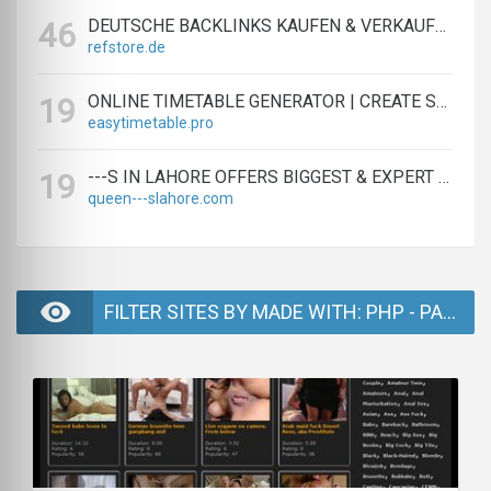
DEUTSCHE BACKLINKS KAUFEN & VERKAUFEN - TEXTLINK MARKTPLATZ
46
refstore.de
ONLINE TIMETABLE GENERATOR | CREATE SCHEDULES IN MINUTES
19
easytimetable.pro
---S IN LAHORE OFFERS BIGGEST & EXPERT LAHORE ---S AGENCY
19
queen---slahore.com
FILTER SITES BY MADE WITH: PHP - PAGE