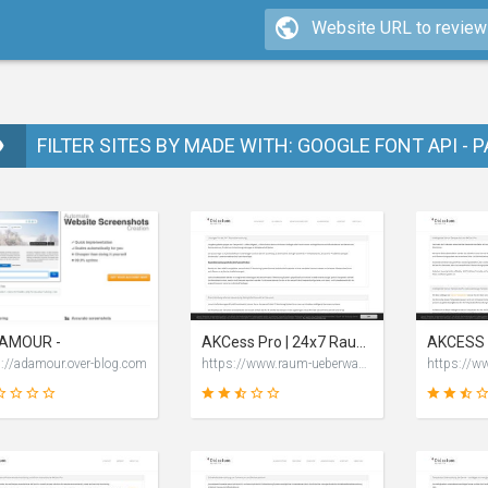
FILTER SITES BY MADE WITH: GOOGLE FONT API - 
AMOUR -
AKCess Pro | 24x7 Raumüberwachung wichtiger Infrastrukturen
p://adamour.over-blog.com
https://www.raum-ueberwachung.de