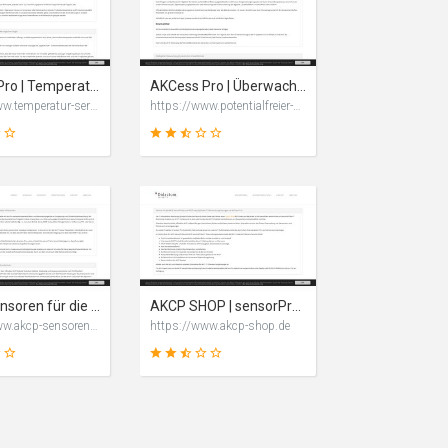
48
48
SCORE
SCORE
AKCess Pro | Temperatur Ueberwachung der Server im Serverraum
AKCess Pro | Überwachung potentialfreier Kontakte mit Dry Contact Sensor
https://www.temperatur-server.de
https://www.potentialfreier-kontakt.de
48
48
SCORE
SCORE
AKCP Sensoren für die ganzheitliche Überwachung Ihrer IT Infrastruktur
AKCP SHOP | sensorProbe, securityProbe und AKCP Sensoren online kaufen
https://www.akcp-sensoren.de
https://www.akcp-shop.de