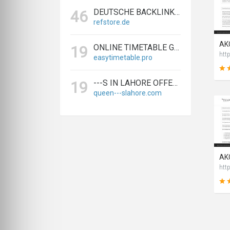
DEUTSCHE BACKLINKS KAUFEN & VERKAUFEN - TEXTLINK MARKTPLATZ
46
refstore.de
ONLINE TIMETABLE GENERATOR | CREATE SCHEDULES IN MINUTES
19
htt
easytimetable.pro
---S IN LAHORE OFFERS BIGGEST & EXPERT LAHORE ---S AGENCY
19
queen---slahore.com