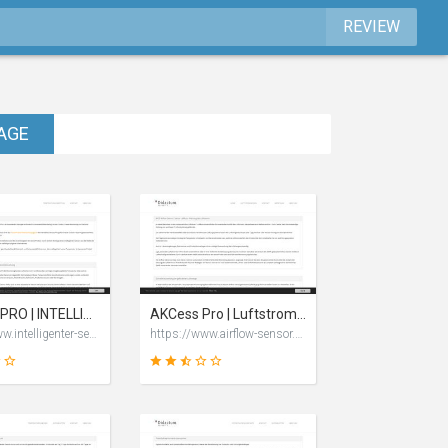
REVIEW
PAGE
AKCESS PRO | INTELLIGENTER SENSOR TEMPERATUR VON AKCP
AKCess Pro | Luftstrom Überwachung mittels Airflow Sensor von AKCP
https://www.intelligenter-sensor.de
https://www.airflow-sensor.de