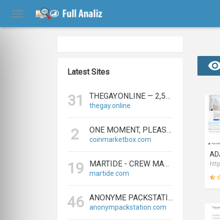
Latest Sites
THEGAY.ONLINE — 2,573 REFERRING DOMAINS | ED.COM
31
thegay.online
ONE MOMENT, PLEASE...
2
coinmarketbox.com
AD
MARTIDE - CREW MANAGEMENT SOFTWARE & MARITIME RECRUITMENT
19
htt
martide.com
ANONYME PACKSTATION KAUFEN - PAKETE ANONYM EMPFANGEN LEICHT GEMACHT
46
anonympackstation.com