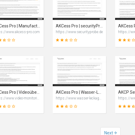
19
49
SCORE
SCORE
AKCess Pro | Manufacturer of AKCP sensorProbe units and sensors
AKCess Pro | securityProbe und SensorProbe von AKCP
ps://www.akcess-pro.com
https://www.securityprobe.de
51
51
SCORE
SCORE
AKCess Pro | Videoüberwachung und Sicherheit mit AKCP Überwachungstechnik
AKCess Pro | Wasser-Leckage – GAU im Serverraum und Rechenzentrum & Co. verhindern
https://www.video-monitoring.de
https://www.wasser-leckage.de
Next